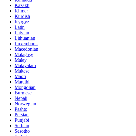
Kazakh
Khmer
Kurdish
Kyrgyz
Latin
Latvian
Lithuanian
Luxembou..
Macedonian
Malagasy
Malay
Malayalam
Maltese
Maori
Marathi
Mongolian
Burmese
Nepali
Norwegian
Pashto
Persian
Punjabi
Serbian
Sesotho