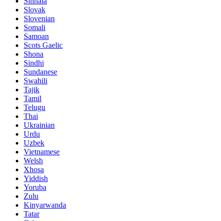
Sinhala
Slovak
Slovenian
Somali
Samoan
Scots Gaelic
Shona
Sindhi
Sundanese
Swahili
Tajik
Tamil
Telugu
Thai
Ukrainian
Urdu
Uzbek
Vietnamese
Welsh
Xhosa
Yiddish
Yoruba
Zulu
Kinyarwanda
Tatar