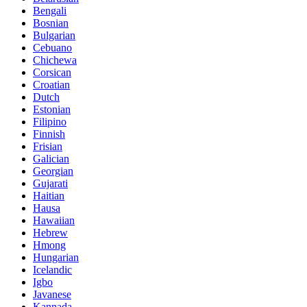
Bengali
Bosnian
Bulgarian
Cebuano
Chichewa
Corsican
Croatian
Dutch
Estonian
Filipino
Finnish
Frisian
Galician
Georgian
Gujarati
Haitian
Hausa
Hawaiian
Hebrew
Hmong
Hungarian
Icelandic
Igbo
Javanese
Kannada