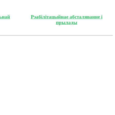
льнай
Рэабілітацыйнае абсталяванне і
прылады