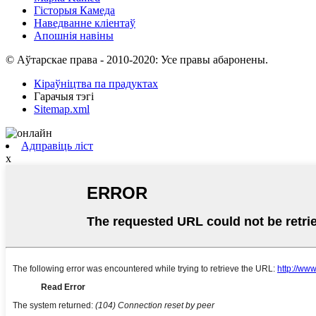
Гісторыя Камеда
Наведванне кліентаў
Апошнія навіны
© Аўтарскае права - 2010-2020: Усе правы абаронены.
Кіраўніцтва па прадуктах
Гарачыя тэгі
Sitemap.xml
Адправіць ліст
x