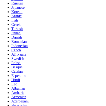
Russian
Japanese
Korean
Arabic
Irish
Greek
Turkish
Italian
Danish
Romanian
Indonesian
Czech
Afrikaans
Swedish
Polish
Basque
Catalan
Esperanto
Hindi
Lao
Albanian
Amharic
Armenian
Azerbaijani
Belarusian