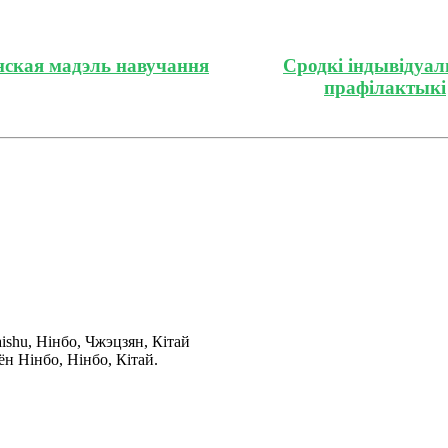
ская мадэль навучання
Сродкі індывідуа
прафілактыкі
ishu, Нінбо, Чжэцзян, Кітай
ён Нінбо, Нінбо, Кітай.