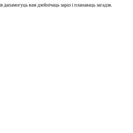
я дапамогуць вам дзейнічаць зараз і планаваць загадзя.