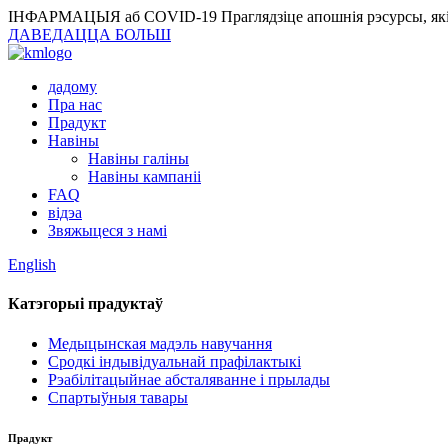
ІНФАРМАЦЫЯ аб COVID-19
Праглядзіце апошнія рэсурсы, які
ДАВЕДАЦЦА БОЛЬШ
дадому
Пра нас
Прадукт
Навіны
Навіны галіны
Навіны кампаніі
FAQ
відэа
Звяжыцеся з намі
English
Катэгорыі прадуктаў
Медыцынская мадэль навучання
Сродкі індывідуальнай прафілактыкі
Рэабілітацыйнае абсталяванне і прылады
Спартыўныя тавары
Прадукт