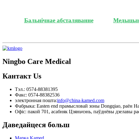
Бальнічнае абсталяванне
Медыцын
Ningbo Care Medical
Кантакт
Us
Тэл.: 0574-88381395
Факс: 0574-88382536
электронная пошта:
info@china-kamed.com
Фабрыка: Easten end прамысловай зоны Dongqiao, раён Ha
Офіс: пакой 701, асабняк Цзяньчэнь, паўднёвы дзелавы ра
Даведайцеся больш
Марка Kamed