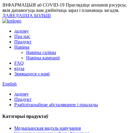
ІНФАРМАЦЫЯ аб COVID-19
Праглядзіце апошнія рэсурсы,
якія дапамогуць вам дзейнічаць зараз і планаваць загадзя.
ДАВЕДАЦЦА БОЛЬШ
дадому
Пра нас
Прадукт
Навіны
Навіны галіны
Навіны кампаніі
FAQ
відэа
Звяжыцеся з намі
English
дадому
Прадукт
Рэабілітацыйнае абсталяванне і прылады
Катэгорыі прадуктаў
Медыцынская мадэль навучання