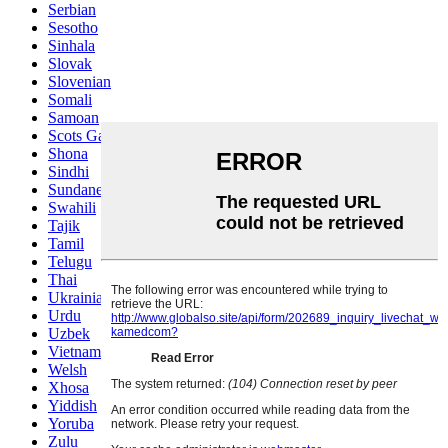
Serbian
Sesotho
Sinhala
Slovak
Slovenian
Somali
Samoan
Scots Gaelic
Shona
Sindhi
Sundanese
Swahili
Tajik
Tamil
Telugu
Thai
Ukrainian
Urdu
Uzbek
Vietnamese
Welsh
Xhosa
Yiddish
Yoruba
Zulu