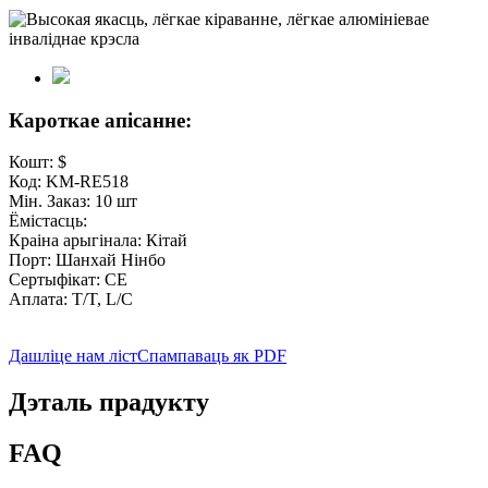
Кароткае апісанне:
Кошт: $
Код: KM-RE518
Мін. Заказ: 10 шт
Ёмістасць:
Краіна арыгінала: Кітай
Порт: Шанхай Нінбо
Сертыфікат: CE
Аплата: T/T, L/C
Дашліце нам ліст
Спампаваць як PDF
Дэталь прадукту
FAQ