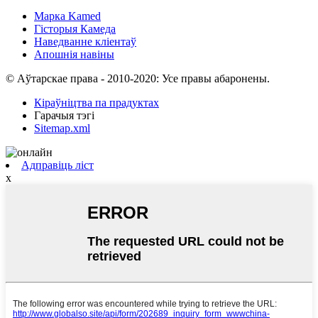
Марка Kamed
Гісторыя Камеда
Наведванне кліентаў
Апошнія навіны
© Аўтарскае права - 2010-2020: Усе правы абаронены.
Кіраўніцтва па прадуктах
Гарачыя тэгі
Sitemap.xml
Адправіць ліст
x