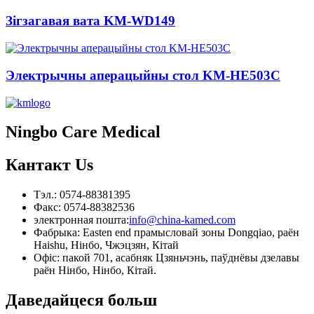
Зігзагавая вата KM-WD149
Электрычны аперацыйны стол KM-HE503C
Ningbo Care Medical
Кантакт
Us
Тэл.: 0574-88381395
Факс: 0574-88382536
электронная пошта:
info@china-kamed.com
Фабрыка: Easten end прамысловай зоны Dongqiao, раён
Haishu, Нінбо, Чжэцзян, Кітай
Офіс: пакой 701, асабняк Цзяньчэнь, паўднёвы дзелавы
раён Нінбо, Нінбо, Кітай.
Даведайцеся больш