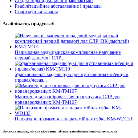
Сродкі індывідуальнай прафілактыкі
Рэабілітацыйнае абсталяванне і прылады
Спартыўныя тавары
Асаблівасць прадуктаў
Пашыранае медыцынскае комплекснае навучанне
першай дапамогі СЛР...
Удасканаленая мадэль рукі для нутравенных ін'екцый
(правая/левая...
Манекен для трэніровак для прасунутага СЛР для
нованароджаных KM-TM107
Папярэдне прамытая лапаратамійная губка KM-WD133
Высокая якасць, лёгкае кіраванне, лёгкае алюмініевае інваліднае крэсла