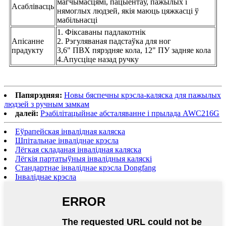
магчымасцямі, пацыентаў, пажылых і
Асаблівасць
нямоглых людзей, якія маюць цяжкасці ў
мабільнасці
1. Фіксаваны падлакотнік
Апісанне
2. Рэгуляваная падстаўка для ног
прадукту
3,6" ПВХ пярэдняе кола, 12" ПУ задняе кола
4.Апусціце назад ручку
Папярэдняя:
Новы бяспечны крэсла-каляска для пажылых
людзей з ручным замкам
далей:
Рэабілітацыйнае абсталяванне і прылада AWC216G
Еўрапейская інвалідная каляска
Шпітальнае інваліднае крэсла
Лёгкая складаная інвалідная каляска
Лёгкія партатыўныя інвалідныя каляскі
Стандартнае інваліднае крэсла Dongfang
Інваліднае крэсла