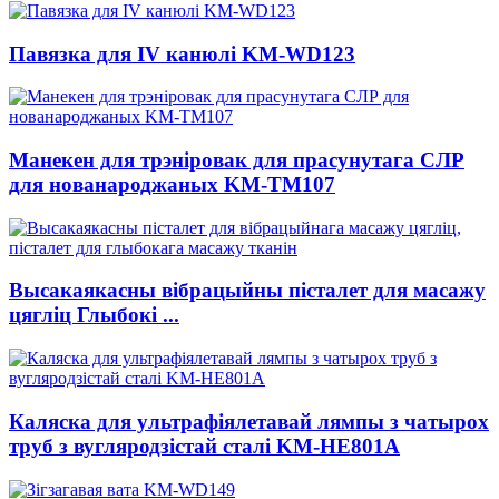
Павязка для IV канюлі KM-WD123
Манекен для трэніровак для прасунутага СЛР
для нованароджаных KM-TM107
Высакаякасны вібрацыйны пісталет для масажу
цягліц Глыбокі ...
Каляска для ультрафіялетавай лямпы з чатырох
труб з вугляродзістай сталі KM-HE801A