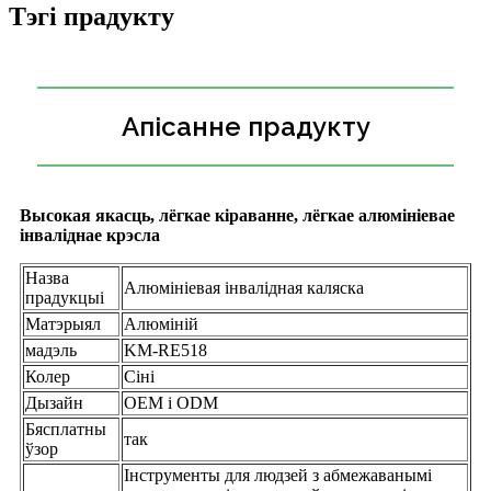
Тэгі прадукту
Апісанне прадукту
Высокая якасць, лёгкае кіраванне, лёгкае алюмініевае
інваліднае крэсла
Назва
Алюмініевая інвалідная каляска
прадукцыі
Матэрыял
Алюміній
мадэль
KM-RE518
Колер
Сіні
Дызайн
OEM і ODM
Бясплатны
так
ўзор
Інструменты для людзей з абмежаванымі