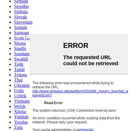
Serbian
Sesotho
Sinhala
Slovak
Slovenian
Somali
Samoan
Scots Gaelic
Shona
Sindhi
Sundanese
Swahili
Tajik
Tamil
Telugu
Thai
Ukrainian
Urdu
Uzbek
Vietnamese
Welsh
Xhosa
Yiddish
Yoruba
Zulu