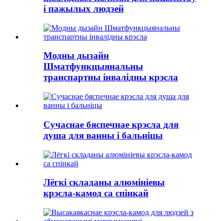
і пажылых людзей
Модны дызайн
Шматфункцыянальны
транспартны інвалідны крэсла
Сучаснае бяспечнае крэсла для
душа для ванны і бальніцы
Лёгкі складаны алюмініевы
крэсла-камод са спінкай