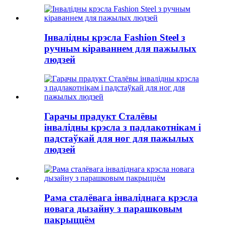
Інвалідны крэсла Fashion Steel з
ручным кіраваннем для пажылых
людзей
Гарачы прадукт Сталёвы
інвалідны крэсла з падлакотнікам і
падстаўкай для ног для пажылых
людзей
Рама сталёвага інваліднага крэсла
новага дызайну з парашковым
пакрыццём