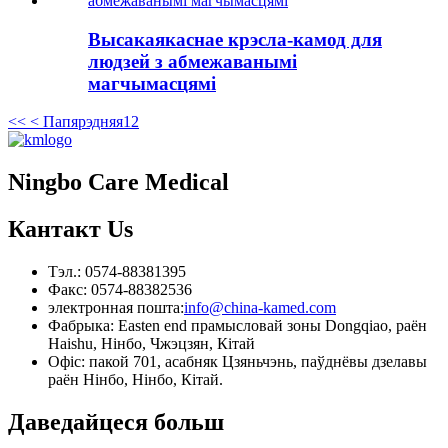
Высакаякаснае крэсла-камод для
людзей з абмежаванымі
магчымасцямі
<<
< Папярэдняя
1
2
Ningbo Care Medical
Кантакт
Us
Тэл.: 0574-88381395
Факс: 0574-88382536
электронная пошта:
info@china-kamed.com
Фабрыка: Easten end прамысловай зоны Dongqiao, раён
Haishu, Нінбо, Чжэцзян, Кітай
Офіс: пакой 701, асабняк Цзяньчэнь, паўднёвы дзелавы
раён Нінбо, Нінбо, Кітай.
Даведайцеся больш