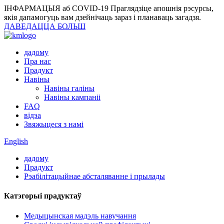
ІНФАРМАЦЫЯ аб COVID-19
Праглядзіце апошнія рэсурсы,
якія дапамогуць вам дзейнічаць зараз і планаваць загадзя.
ДАВЕДАЦЦА БОЛЬШ
дадому
Пра нас
Прадукт
Навіны
Навіны галіны
Навіны кампаніі
FAQ
відэа
Звяжыцеся з намі
English
дадому
Прадукт
Рэабілітацыйнае абсталяванне і прылады
Катэгорыі прадуктаў
Медыцынская мадэль навучання