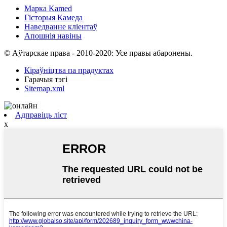
Марка Kamed
Гісторыя Камеда
Наведванне кліентаў
Апошнія навіны
© Аўтарскае права - 2010-2020: Усе правы абаронены.
Кіраўніцтва па прадуктах
Гарачыя тэгі
Sitemap.xml
Адправіць ліст
x