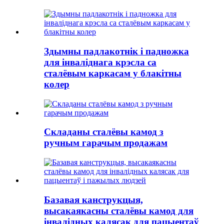
Здымны падлакотнік і падножка
для інваліднага крэсла са
сталёвым каркасам у блакітны
колер
Складаны сталёвы камод з
ручным гарачым продажам
Базавая канструкцыя,
высакаякасны сталёвы камод для
інвалідных калясак для пацыентаў