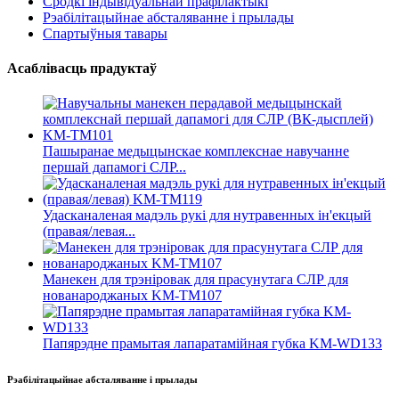
Сродкі індывідуальнай прафілактыкі
Рэабілітацыйнае абсталяванне і прылады
Спартыўныя тавары
Асаблівасць прадуктаў
Пашыранае медыцынскае комплекснае навучанне
першай дапамогі СЛР...
Удасканаленая мадэль рукі для нутравенных ін'екцый
(правая/левая...
Манекен для трэніровак для прасунутага СЛР для
нованароджаных KM-TM107
Папярэдне прамытая лапаратамійная губка KM-WD133
Рэабілітацыйнае абсталяванне і прылады